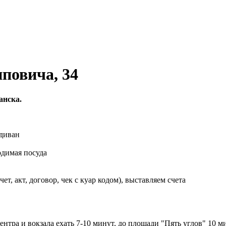
повича, 34
анска.
 диван
одимая посуда
, акт, договор, чек с куар кодом), выставляем счета
ентра и вокзала ехать 7-10 минут, до площади "Пять углов" 10