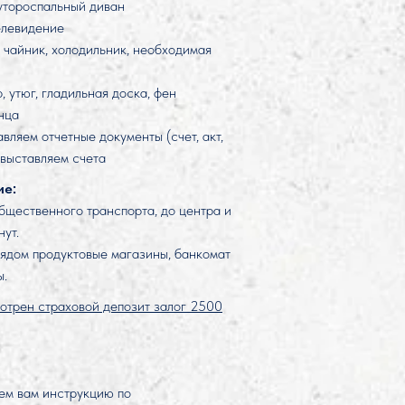
утороспальный диван
елевидение
, чайник, холодильник, необходимая
 утюг, гладильная доска, фен
нца
ляем отчетные документы (счет, акт,
, выставляем счета
ие:
бщественного транспорта, до центра и
нут.
рядом продуктовые магазины, банкомат
ы.
отрен страховой депозит залог 2500
ем вам инструкцию по