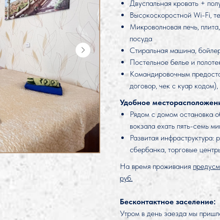
Двуспальная кровать + пол
Высокоскоростной Wi-Fi, т
Микроволновая печь, плита
посуда
Стиральная машина, бойлер,
Постельное белье и полоте
Командировочным предостав
договор, чек с куар кодом)
Удобное месторасположен
Рядом с домом остановка о
вокзала ехать пять-семь ми
Развитая инфраструктура: 
сбербанка, торговые центр
На время проживания
предусм
руб.
Бесконтактное заселение:
Утром в день заезда мы пришл