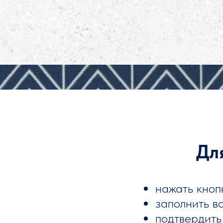
Дл
нажать кноп
заполнить в
подтвердить